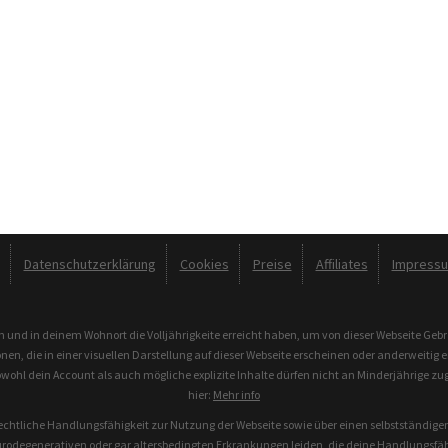
Datenschutzerklärung
Cookies
Preise
Affiliates
Impress
n und in deinem Wohnort die Volljährigkeite erreicht haben, um von dieser Webseite Ge
n, die in einer visuellen Darstellung auf dieser Webseite erscheinen oder anderweitig 
owohl dein Account als auch mögliche explizite Inhalte dürfen nicht an Minderjährige zu
hier:
Mehr info
chtliche Handlungsfähigkeit zur Nutzung der Webseite sowie über einen selbstständigen 
rodegenerativen oder gar altersbedingten Erkrankungen leiden, die deine Handlungsfähig