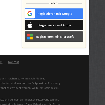
oder
Registrieren mit Google
Registrieren mit Apple
Registrieren mit Microsoft
um
Kontakt
brauch machen zu können. Alle Models,
enthalten sind, waren zum Zeitpunkt der Erstellung
gänglich gemacht werden. Weitere Infos findest du
Zugriff auf deine finanziellen Mittel verfügen und
keit einschränken. Diese Webseite enthält fiktive