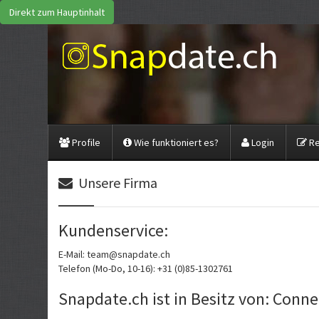
Direkt zum Hauptinhalt
Profile
Wie funktioniert es?
Login
Re
Unsere Firma
Kundenservice:
E-Mail: team@snapdate.ch
Telefon (Mo-Do, 10-16): +31 (0)85-1302761
Snapdate.ch ist in Besitz von: Conn