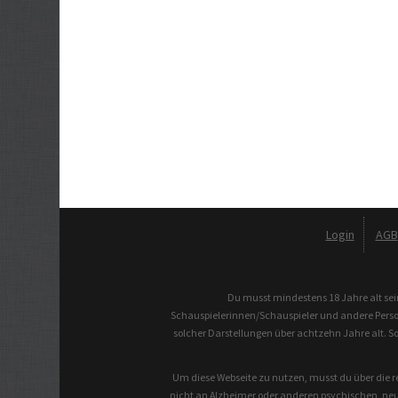
Login
AGB
Du musst mindestens 18 Jahre alt sei
Schauspielerinnen/Schauspieler und andere Persone
solcher Darstellungen über achtzehn Jahre alt. S
Um diese Webseite zu nutzen, musst du über die re
nicht an Alzheimer oder anderen psychischen, neu