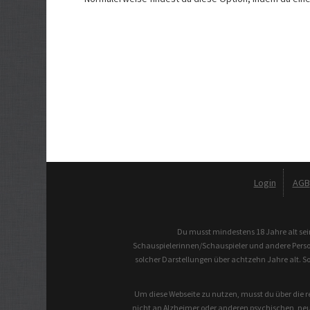
Login
AGB
Du musst mindestens 18 Jahre alt sei
Schauspielerinnen/Schauspieler und andere Persone
solcher Darstellungen über achtzehn Jahre alt. S
Um diese Webseite zu nutzen, musst du über die re
nicht an Alzheimer oder anderen psychischen, neu