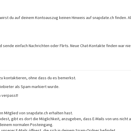
wirst du auf deinem Kontoauszug keinen Hinweis auf snapdate.ch finden. All
d sende einfach Nachrichten oder Flirts. Neue Chat-Kontakte finden war nie
 zu kontaktieren, ohne dass du es bemerkst.
-Anbieter als Spam markiert wurde.
n verpasst!
n Mitglied von snapdate.ch erhalten hast.
dest, gibt es dort die Möglichkeit, anzugeben, dass E-Mails von uns nicht 
n deinem normalen Posteingang.
unserer E-Mails öffnest, die sich in deinem Spam-Ordner befindet.