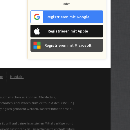
oder
Registrieren mit Google
Registrieren mit Apple
Registrieren mit Microsoft
um
Kontakt
brauch machen zu können. Alle Models,
enthalten sind, waren zum Zeitpunkt der Erstellung
gänglich gemacht werden. Weitere Infos findest du
Zugriff auf deine finanziellen Mittel verfügen und
keit einschränken. Diese Webseite enthält fiktive