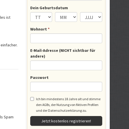
Dein Geburtsdatum
es ist
Wohnort
*
 einfacher.
E-Mail-Adresse (NICHT sichtbar für
andere)
Passwort
Ich bin mindestens 18 Jahre alt und stimme
den
AGBs
, der Nutzung von fiktiven Profilen
und der
Datenschutzerklärung
zu.
als Spam
Jetzt kostenlos registrieren!