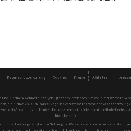
Datenschutzerklärung
Cookies
Preise
Affiliates
Impress
n und in deinem Wohnort die Volljährigkeite erreicht haben, um von dieser Webseite Ge
n, die in einer visuellen Darstellung auf dieser Webseite erscheinen oder anderweitig 
owohl dein Account als auch mögliche explizite Inhalte dürfen nicht an Minderjährige zu
hier:
Mehr info
chtliche Handlungsfähigkeit zur Nutzung der Webseite sowie über einen selbstständigen 
rodegenerativen oder gar altersbedingten Erkrankungen leiden, die deine Handlungsfähig